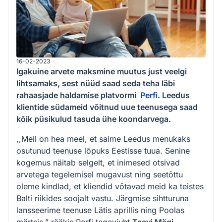
16-02-2023
Igakuine arvete maksmine muutus just veelgi
lihtsamaks, sest nüüd saad seda teha läbi
rahaasjade haldamise platvormi
Perfi
. Leedus
klientide südameid võitnud uue teenusega saad
kõik püsikulud tasuda ühe koondarvega.
,,Meil on hea meel, et saime Leedus menukaks
osutunud teenuse lõpuks Eestisse tuua. Senine
kogemus näitab selgelt, et inimesed otsivad
arvetega tegelemisel mugavust ning seetõttu
oleme kindlad, et kliendid võtavad meid ka teistes
Balti riikides soojalt vastu. Järgmise sihtturuna
lansseerime teenuse Lätis aprillis ning Poolas