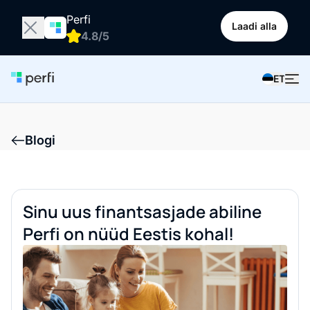
Perfi
Laadi alla
4.8/5
ET
Blogi
Sinu uus finantsasjade abiline
Perfi on nüüd Eestis kohal!