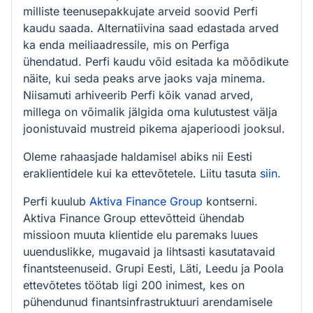
milliste teenusepakkujate arveid soovid Perfi
kaudu saada. Alternatiivina saad edastada arved
ka enda meiliaadressile, mis on Perfiga
ühendatud. Perfi kaudu võid esitada ka mõõdikute
näite, kui seda peaks arve jaoks vaja minema.
Niisamuti arhiveerib Perfi kõik vanad arved,
millega on võimalik jälgida oma kulutustest välja
joonistuvaid mustreid pikema ajaperioodi jooksul.
Oleme rahaasjade haldamisel abiks nii Eesti
eraklientidele kui ka ettevõtetele. Liitu tasuta
siin
.
Perfi kuulub
Aktiva Finance Group
kontserni.
Aktiva Finance Group ettevõtteid ühendab
missioon muuta klientide elu paremaks luues
uuenduslikke, mugavaid ja lihtsasti kasutatavaid
finantsteenuseid. Grupi Eesti, Läti, Leedu ja Poola
ettevõtetes töötab ligi 200 inimest, kes on
pühendunud finantsinfrastruktuuri arendamisele