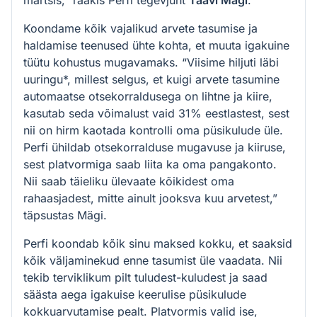
märtsis,” rääkis Perfi tegevjuht
Taavi Mägi
.
Koondame kõik vajalikud arvete tasumise ja
haldamise teenused ühte kohta, et muuta igakuine
tüütu kohustus mugavamaks. “Viisime hiljuti läbi
uuringu*, millest selgus, et kuigi arvete tasumine
automaatse otsekorraldusega on lihtne ja kiire,
kasutab seda võimalust vaid 31% eestlastest, sest
nii on hirm kaotada kontrolli oma püsikulude üle.
Perfi ühildab otsekorralduse mugavuse ja kiiruse,
sest platvormiga saab liita ka oma pangakonto.
Nii saab täieliku ülevaate kõikidest oma
rahaasjadest, mitte ainult jooksva kuu arvetest,”
täpsustas Mägi.
Perfi koondab kõik sinu maksed kokku, et saaksid
kõik väljaminekud enne tasumist üle vaadata. Nii
tekib terviklikum pilt tuludest-kuludest ja saad
säästa aega igakuise keerulise püsikulude
kokkuarvutamise pealt. Platvormis valid ise,