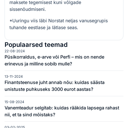
maksete tegemisest kuni võlgade
sissenõudmiseni.
*Uuringu viis läbi Norstat neljas vanusegrupis
tuhande eestlase ja lätlase seas.
Populaarsed teemad
22-08-2024
Püsikorraldus, e-arve või Perfi – mis on nende
erinevus ja milline sobib mulle?
13-11-2024
Finantsteenuse juht annab nõu: kuidas säästa
unistuste puhkuseks 3000 eurot aastas?
15-08-2024
Vanemteadur selgitab: kuidas rääkida lapsega rahast
nii, et ta sind mõistaks?
03-02-2025