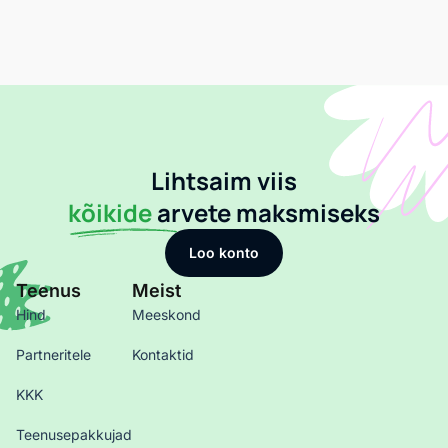
Lihtsaim viis
kõikide
arvete maksmiseks
Loo konto
Teenus
Meist
Hind
Meeskond
Partneritele
Kontaktid
KKK
Teenusepakkujad