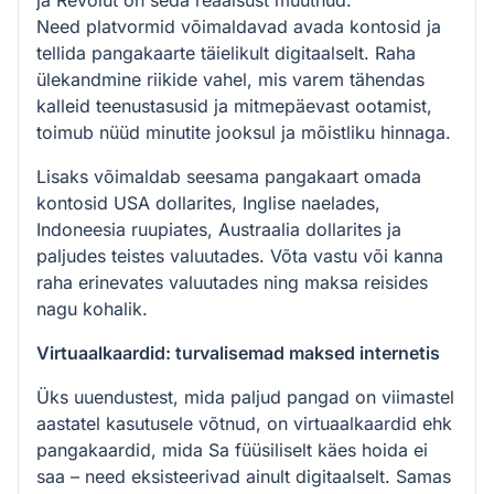
ja Revolut on seda reaalsust muutnud.
Need platvormid võimaldavad avada kontosid ja
tellida pangakaarte täielikult digitaalselt. Raha
ülekandmine riikide vahel, mis varem tähendas
kalleid teenustasusid ja mitmepäevast ootamist,
toimub nüüd minutite jooksul ja mõistliku hinnaga.
Lisaks võimaldab seesama pangakaart omada
kontosid USA dollarites, Inglise naelades,
Indoneesia ruupiates, Austraalia dollarites ja
paljudes teistes valuutades. Võta vastu või kanna
raha erinevates valuutades ning maksa reisides
nagu kohalik.
Virtuaalkaardid: turvalisemad maksed internetis
Üks uuendustest, mida paljud pangad on viimastel
aastatel kasutusele võtnud, on virtuaalkaardid ehk
pangakaardid, mida Sa füüsiliselt käes hoida ei
saa – need eksisteerivad ainult digitaalselt. Samas