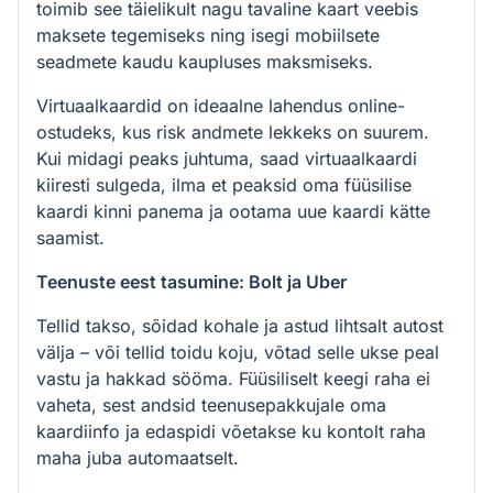
toimib see täielikult nagu tavaline kaart veebis
maksete tegemiseks ning isegi mobiilsete
seadmete kaudu kaupluses maksmiseks.
Virtuaalkaardid on ideaalne lahendus online-
ostudeks, kus risk andmete lekkeks on suurem.
Kui midagi peaks juhtuma, saad virtuaalkaardi
kiiresti sulgeda, ilma et peaksid oma füüsilise
kaardi kinni panema ja ootama uue kaardi kätte
saamist.
Teenuste eest tasumine: Bolt ja Uber
Tellid takso, sõidad kohale ja astud lihtsalt autost
välja – või tellid toidu koju, võtad selle ukse peal
vastu ja hakkad sööma. Füüsiliselt keegi raha ei
vaheta, sest andsid teenusepakkujale oma
kaardiinfo ja edaspidi võetakse ku kontolt raha
maha juba automaatselt.