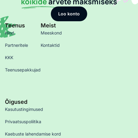
kõikide
arvete maksmiseks
Loo konto
Teenus
Meist
Hind
Meeskond
Partneritele
Kontaktid
KKK
Teenusepakkujad
Õigused
Kasutustingimused
Privaatsuspoliitika
Kaebuste lahendamise kord