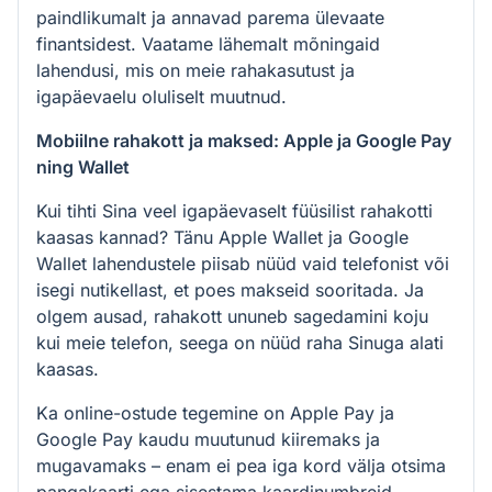
paindlikumalt ja annavad parema ülevaate
finantsidest. Vaatame lähemalt mõningaid
lahendusi, mis on meie rahakasutust ja
igapäevaelu oluliselt muutnud.
Mobiilne rahakott ja maksed: Apple ja Google Pay
ning Wallet
Kui tihti Sina veel igapäevaselt füüsilist rahakotti
kaasas kannad? Tänu Apple Wallet ja Google
Wallet lahendustele piisab nüüd vaid telefonist või
isegi nutikellast, et poes makseid sooritada. Ja
olgem ausad, rahakott ununeb sagedamini koju
kui meie telefon, seega on nüüd raha Sinuga alati
kaasas.
Ka online-ostude tegemine on Apple Pay ja
Google Pay kaudu muutunud kiiremaks ja
mugavamaks – enam ei pea iga kord välja otsima