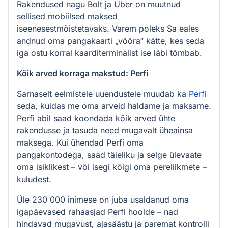
Rakendused nagu Bolt ja Uber on muutnud
sellised mobiilsed maksed
iseenesestmõistetavaks. Varem poleks Sa eales
andnud oma pangakaarti „võõra“ kätte, kes seda
iga ostu korral kaarditerminalist ise läbi tõmbab.
Kõik arved korraga makstud: Perfi
Sarnaselt eelmistele uuendustele muudab ka
Perfi
seda, kuidas me oma arveid haldame ja maksame.
Perfi abil saad koondada kõik arved ühte
rakendusse ja tasuda need mugavalt üheainsa
maksega. Kui ühendad Perfi oma
pangakontodega, saad täieliku ja selge ülevaate
oma isiklikest – või isegi kõigi oma pereliikmete –
kuludest.
Üle 230 000 inimese on juba usaldanud oma
igapäevased rahaasjad Perfi hoolde – nad
hindavad mugavust, ajasäästu ja paremat kontrolli