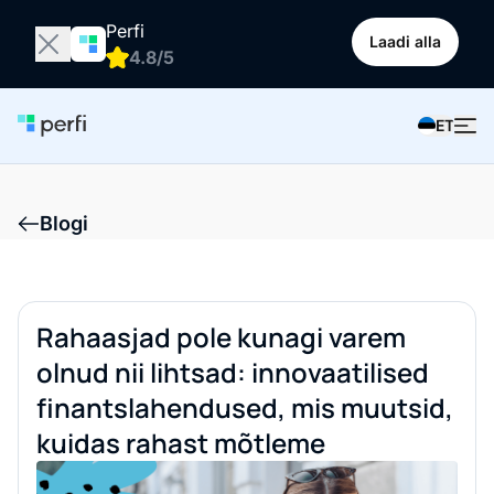
Perfi
Laadi alla
4.8/5
ET
Blogi
Rahaasjad pole kunagi varem
olnud nii lihtsad: innovaatilised
finantslahendused, mis muutsid,
kuidas rahast mõtleme