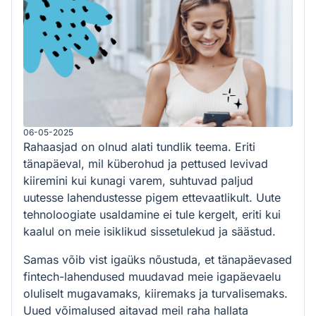
06-05-2025
Rahaasjad on olnud alati tundlik teema. Eriti
tänapäeval, mil küberohud ja pettused levivad
kiiremini kui kunagi varem, suhtuvad paljud
uutesse lahendustesse pigem ettevaatlikult. Uute
tehnoloogiate usaldamine ei tule kergelt, eriti kui
kaalul on meie isiklikud sissetulekud ja säästud.
Samas võib vist igaüks nõustuda, et tänapäevased
fintech-lahendused muudavad meie igapäevaelu
oluliselt mugavamaks, kiiremaks ja turvalisemaks.
Uued võimalused aitavad meil raha hallata