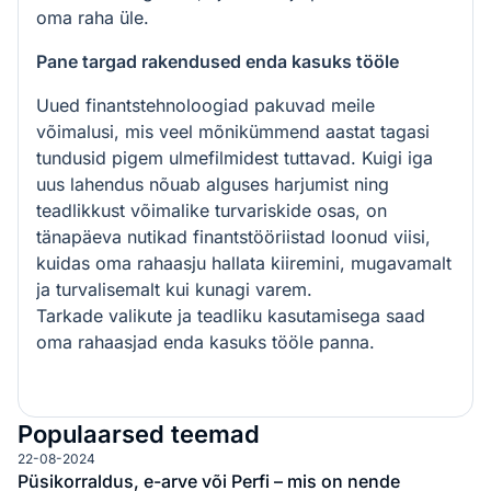
oma raha üle.
Pane targad rakendused enda kasuks tööle
Uued finantstehnoloogiad pakuvad meile
võimalusi, mis veel mõnikümmend aastat tagasi
tundusid pigem ulmefilmidest tuttavad. Kuigi iga
uus lahendus nõuab alguses harjumist ning
teadlikkust võimalike turvariskide osas, on
tänapäeva nutikad finantstööriistad loonud viisi,
kuidas oma rahaasju hallata kiiremini, mugavamalt
ja turvalisemalt kui kunagi varem.
Tarkade valikute ja teadliku kasutamisega saad
oma rahaasjad enda kasuks tööle panna.
Populaarsed teemad
22-08-2024
Püsikorraldus, e-arve või Perfi – mis on nende