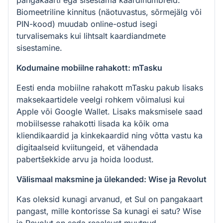
pangakaarti ega sisestama kaardinumbreid.
Biomeetriline kinnitus (näotuvastus, sõrmejälg või
PIN-kood) muudab online-ostud isegi
turvalisemaks kui lihtsalt kaardiandmete
sisestamine.
Kodumaine mobiilne rahakott: mTasku
Eesti enda mobiilne rahakott mTasku pakub lisaks
maksekaartidele veelgi rohkem võimalusi kui
Apple või Google Wallet. Lisaks maksmisele saad
mobiilsesse rahakotti lisada ka kõik oma
kliendikaardid ja kinkekaardid ning võtta vastu ka
digitaalseid kviitungeid, et vähendada
pabertšekkide arvu ja hoida loodust.
Välismaal maksmine ja ülekanded: Wise ja Revolut
Kas oleksid kunagi arvanud, et Sul on pangakaart
pangast, mille kontorisse Sa kunagi ei satu? Wise