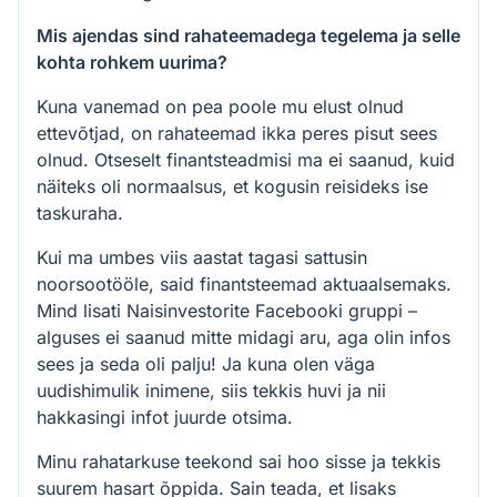
Mis ajendas sind rahateemadega tegelema ja selle
kohta rohkem uurima?
Kuna vanemad on pea poole mu elust olnud
ettevõtjad, on rahateemad ikka peres pisut sees
olnud. Otseselt finantsteadmisi ma ei saanud, kuid
näiteks oli normaalsus, et kogusin reisideks ise
taskuraha.
Kui ma umbes viis aastat tagasi sattusin
noorsootööle, said finantsteemad aktuaalsemaks.
Mind lisati Naisinvestorite Facebooki gruppi –
alguses ei saanud mitte midagi aru, aga olin infos
sees ja seda oli palju! Ja kuna olen väga
uudishimulik inimene, siis tekkis huvi ja nii
hakkasingi infot juurde otsima.
Minu rahatarkuse teekond sai hoo sisse ja tekkis
suurem hasart õppida. Sain teada, et lisaks