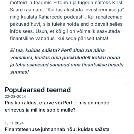
mõtteid ja teadmisi – toim.) ja lugeda näiteks Kristi
Saare raamatut “Kuidas alustada investeerimisega”
ning kuulata Rahareede podcast’i. Kui rahateemad
pakuvad huvi, siis tuleks hoida end pidevalt selles
infos sees. Usun, et kõigil on võimalik saavutada
finantsiline vabadus, kui seda päriselt tahta!
Ei tea, kuidas säästa? Perfi aitab sul näha
võimalusi, kuidas oma püsikuludelt kokku hoida
ja teha esimesed sammud oma finantsilise heaolu
suunas!
Populaarsed teemad
22-08-2024
Püsikorraldus, e-arve või Perfi – mis on nende
erinevus ja milline sobib mulle?
13-11-2024
Finantsteenuse juht annab nõu: kuidas säästa