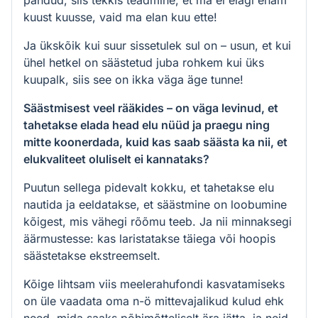
pandud, siis tekkis teadmine, et ma ei elagi enam
kuust kuusse, vaid ma elan kuu ette!
Ja ükskõik kui suur sissetulek sul on – usun, et kui
ühel hetkel on säästetud juba rohkem kui üks
kuupalk, siis see on ikka väga äge tunne!
Säästmisest veel rääkides – on väga levinud, et
tahetakse elada head elu nüüd ja praegu ning
mitte koonerdada, kuid kas saab säästa ka nii, et
elukvaliteet oluliselt ei kannataks?
Puutun sellega pidevalt kokku, et tahetakse elu
nautida ja eeldatakse, et säästmine on loobumine
kõigest, mis vähegi rõõmu teeb. Ja nii minnaksegi
äärmustesse: kas laristatakse täiega või hoopis
säästetakse ekstreemselt.
Kõige lihtsam viis meelerahufondi kasvatamiseks
on üle vaadata oma n-ö mittevajalikud kulud ehk