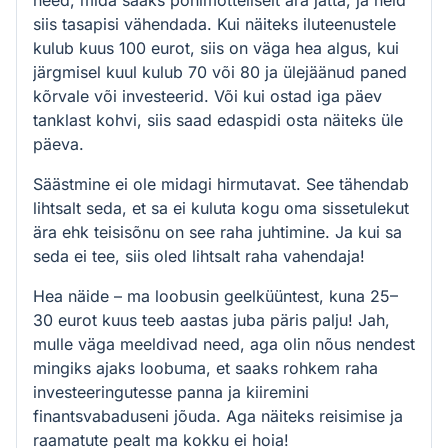
need, mida saaks põhimõtteliselt ära jätta, ja neid
siis tasapisi vähendada. Kui näiteks iluteenustele
kulub kuus 100 eurot, siis on väga hea algus, kui
järgmisel kuul kulub 70 või 80 ja ülejäänud paned
kõrvale või investeerid. Või kui ostad iga päev
tanklast kohvi, siis saad edaspidi osta näiteks üle
päeva.
Säästmine ei ole midagi hirmutavat. See tähendab
lihtsalt seda, et sa ei kuluta kogu oma sissetulekut
ära ehk teisisõnu on see raha juhtimine. Ja kui sa
seda ei tee, siis oled lihtsalt raha vahendaja!
Hea näide – ma loobusin geelküüntest, kuna 25–
30 eurot kuus teeb aastas juba päris palju! Jah,
mulle väga meeldivad need, aga olin nõus nendest
mingiks ajaks loobuma, et saaks rohkem raha
investeeringutesse panna ja kiiremini
finantsvabaduseni jõuda. Aga näiteks reisimise ja
raamatute pealt ma kokku ei hoia!