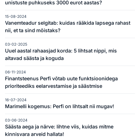
unistuste puhkuseks 3000 eurot aastas?
15-08-2024
Vanemteadur selgitab: kuidas rääkida lapsega rahast
nii, et ta sind mõistaks?
03-02-2025
Uuel aastal rahaasjad korda: 5 lihtsat nippi, mis
aitavad säästa ja koguda
06-11-2024
Finantsteenus Perfi võtab uute funktsioonidega
prioriteediks eelarvestamise ja säästmise
16-07-2024
Marimelli kogemus: Perfi on lihtsalt nii mugav!
03-06-2024
Säästa aega ja närve: lihtne viis, kuidas mitme
kinnisvara arveid hallata!