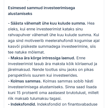
Esimesed sammud investeerimisega
alustamiseks
- Säästa vähemalt ühe kuu kulude summa.
Hea
oleks, kui enne investeerimist kataks sinu
rahvapuhver vähemalt ühe kuu kulude summa. Kui
aga sind motiveerib meelerahufondi kogumise ajal
kasvõi pisikeste summadega investeerimine, siis
tee natuke mõlemat.
- Maksa ära kõrge intressiga laenud.
Enne
investeerimist tasub ära maksta kõik kiirlaenud ja
järelmaksud. Nende tootlus sinu jaoks on pikas
perspektiivis suurem kui investeerides.
- Kolmas sammas.
Kolmas sammas sobib hästi
investeerimisega alustamiseks. Sinna saad lisada
kuni 15 protsenti oma aastasest brutotulust, millelt
riik maksab tulumaksu tagasi.
- Indeksfondid.
Indeksfondid on finantsvabaduse