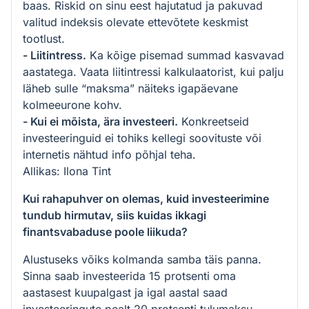
baas. Riskid on sinu eest hajutatud ja pakuvad
valitud indeksis olevate ettevõtete keskmist
tootlust.
- Liitintress.
Ka kõige pisemad summad kasvavad
aastatega. Vaata liitintressi kalkulaatorist, kui palju
läheb sulle “maksma” näiteks igapäevane
kolmeeurone kohv.
- Kui ei mõista, ära investeeri.
Konkreetseid
investeeringuid ei tohiks kellegi soovituste või
internetis nähtud info põhjal teha.
Allikas: Ilona Tint
Kui rahapuhver on olemas, kuid investeerimine
tundub hirmutav, siis kuidas ikkagi
finantsvabaduse poole liikuda?
Alustuseks võiks kolmanda samba täis panna.
Sinna saab investeerida 15 protsenti oma
aastasest kuupalgast ja igal aastal saad