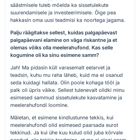
säästmisele tuleb mõelda ka sissetulekute
suurendamisele ja investeerimisele. Õige pea
hakkasin oma uusi teadmisi ka noortega jagama.
Palju räägitakse sellest, kuidas palgapäevast
palgapäevani elamine on väga riskantne ja et
olemas võiks olla meelerahufond. Kas selle
kogumine oli ka sinu esimene samm?
Jah! Ma pidasin küll varasemalt eelarvet ja
teadsin, kuhu mu raha läheb, kuid ma ei osanud
seda kuidagi hallata. Olin poole kohaga tööl ja
palk oli üpris väike. Sellest tulenevalt olidki minu
esimesed sammud sissetulekute kasvatamine ja
meelerahufondi loomine.
Mäletan, et esimene kindlustunne tekkis, kui
meelerahufondi olid esimesed paarsada eurot
tekkinud. Ja kui ühe kuu kulud olid juba kõrvale