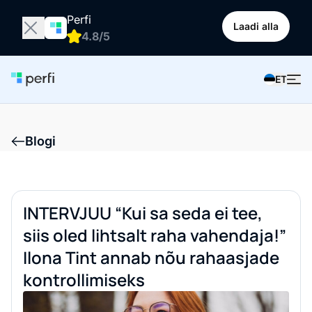
Perfi
Laadi alla
4.8/5
ET
Blogi
INTERVJUU “Kui sa seda ei tee,
siis oled lihtsalt raha vahendaja!”
Ilona Tint annab nõu rahaasjade
kontrollimiseks