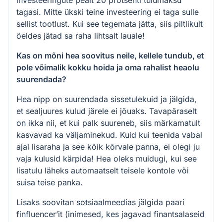
investeeringute pealt 20 protsenti tulumaksu
tagasi. Mitte ükski teine investeering ei taga sulle
sellist tootlust. Kui see tegemata jätta, siis piltlikult
öeldes jätad sa raha lihtsalt lauale!
Kas on mõni hea soovitus neile, kellele tundub, et
pole võimalik kokku hoida ja oma rahalist heaolu
suurendada?
Hea nipp on suurendada sissetulekuid ja jälgida,
et sealjuures kulud järele ei jõuaks. Tavapäraselt
on ikka nii, et kui palk suureneb, siis märkamatult
kasvavad ka väljaminekud. Kuid kui teenida vabal
ajal lisaraha ja see kõik kõrvale panna, ei olegi ju
vaja kulusid kärpida! Hea oleks muidugi, kui see
lisatulu läheks automaatselt teisele kontole või
suisa teise panka.
Lisaks soovitan sotsiaalmeedias jälgida paari
finfluencer’it (inimesed, kes jagavad finantsalaseid