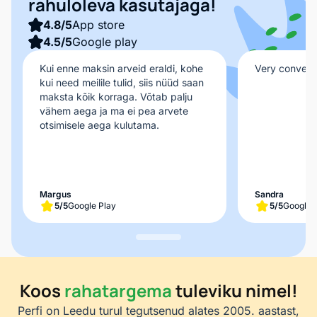
rahuloleva kasutajaga!
4.8/5
App store
4.5/5
Google play
Kui enne maksin arveid eraldi, kohe
Very convenie
kui need meilile tulid, siis nüüd saan
maksta kõik korraga. Võtab palju
vähem aega ja ma ei pea arvete
otsimisele aega kulutama.
Margus
Sandra
5
/5
Google Play
5
/5
Google 
Koos
rahatargema
tuleviku nimel!
Perfi on Leedu turul tegutsenud alates 2005. aastast,