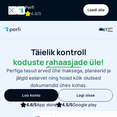
Perfi
Laadi alla
4.8/5
ET
Täielik kontroll
koduste
rahaasjade
üle!
Perfiga tasud arved ühe maksega, planeerid ja
jälgid eelarvet ning hoiad kõik olulised
dokumendid ühes kohas.
Loo konto
Logi sisse
4.8/5
App store
4.5/5
Google play