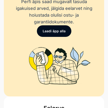
Perfi äpis saad mugavalt tasuda
igakuised arved, jälgida eelarvet ning
hoiustada olulisi ostu- ja
garantiidokumente.
Laadi äpp alla
Eelarve