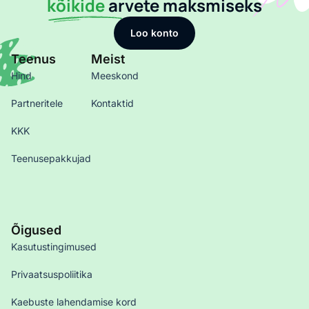
kõikide
arvete maksmiseks
Loo konto
Teenus
Meist
Hind
Meeskond
Partneritele
Kontaktid
KKK
Teenusepakkujad
Õigused
Kasutustingimused
Privaatsuspoliitika
Kaebuste lahendamise kord